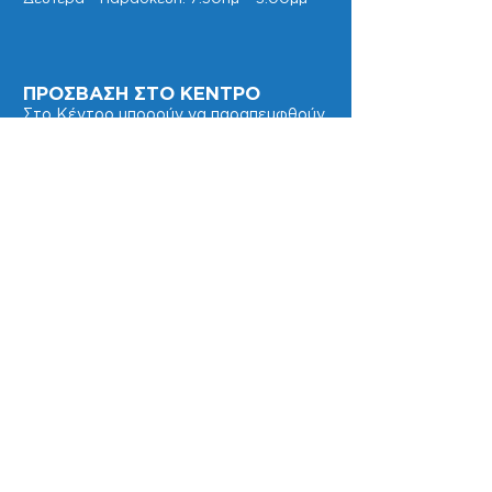
ΠΡΟΣΒΑΣΗ ΣΤΟ ΚΕΝΤΡΟ
Στο Κέντρο μπορούν να παραπεμφθούν
από παιδιάτρους ή και άλλους ειδικούς
γιατρούς, παιδιά και γονείς που είναι
δικαιούχοι και μη του ΓεΣΥ.